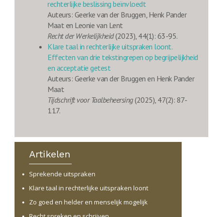
rechterlijke beslissing beïnvloedt
Auteurs: Geerke van der Bruggen, Henk Pander
Maat en Leonie van Lent
Recht der Werkelijkheid
(2023), 44(1): 63-95.
Klare taal in rechterlijke uitspraken loont.
Effecten van drie tekstingrepen op begrijpelijkheid
en acceptatie getest
Auteurs: Geerke van der Bruggen en Henk Pander
Maat
Tijdschrift voor Taalbeheersing
(2025), 47(2): 87-
117.
Artikelen
Sprekende uitspraken
Klare taal in rechterlijke uitspraken loont
Zo goed en helder en menselijk mogelijk
Recht spreken en schrijven